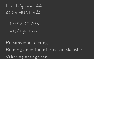
Hundvågveien 44
4085 HUNDVÅG
Tlf.:
917 90 795
post@tgtelt.no
Personvernerklæring
Retningslinjer for informasjonskapsler
Vilkår og betingelser
© 2025 Øyane Kulturforening
Alle rettigheter reservert