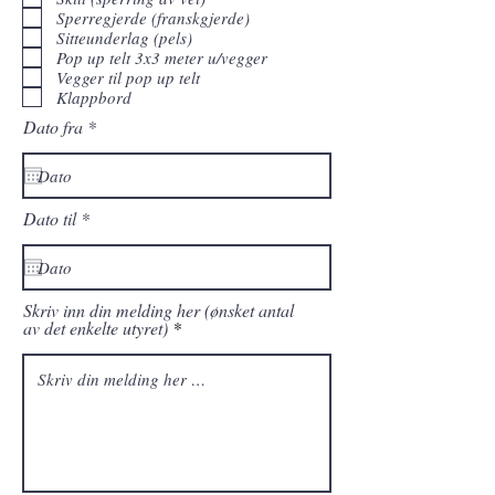
Sperregjerde (franskgjerde)
Sitteunderlag (pels)
Pop up telt 3x3 meter u/vegger
Vegger til pop up telt
Klappbord
r
Dato fra
*
e
q
u
i
r
r
Dato til
*
e
e
d
q
u
i
r
Skriv inn din melding her (ønsket antal
e
av det enkelte utyret)
d