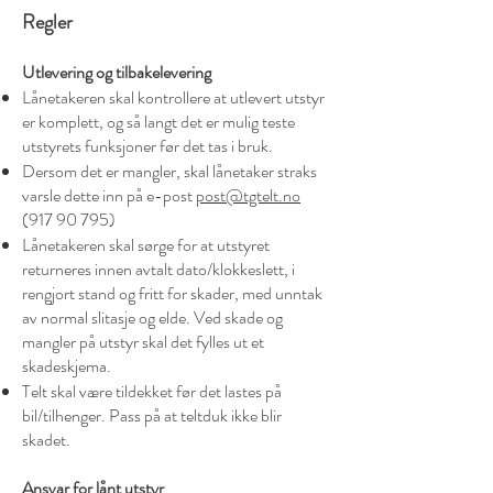
Regler
Utlevering og tilbakelevering
Lånetakeren skal kontrollere at utlevert utstyr
er komplett, og så langt det er mulig teste
utstyrets funksjoner før det tas i bruk.
Dersom det er mangler, skal lånetaker straks
varsle dette inn på e-post
post@tgtelt.no
(917 90 795)
Lånetakeren skal sørge for at utstyret
returneres innen avtalt dato/klokkeslett, i
rengjort stand og fritt for skader, med unntak
av normal slitasje og elde. Ved skade og
mangler på utstyr skal det fylles ut et
skadeskjema.
Telt skal være tildekket før det lastes på
bil/tilhenger. Pass på at teltduk ikke blir
skadet.
Ansvar for lånt utstyr