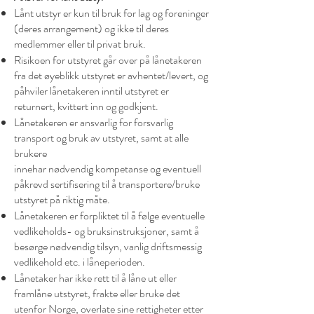
Lånt utstyr er kun til bruk for lag og foreninger
(deres arrangement) og ikke til deres
medlemmer eller til privat bruk.
Risikoen for utstyret går over på lånetakeren
fra det øyeblikk utstyret er avhentet/levert, og
påhviler lånetakeren inntil utstyret er
returnert, kvittert inn og godkjent.
Lånetakeren er ansvarlig for forsvarlig
transport og bruk av utstyret, samt at alle
brukere
innehar nødvendig kompetanse og eventuell
påkrevd sertifisering til å transportere/bruke
utstyret på riktig måte.
Lånetakeren er forpliktet til å følge eventuelle
vedlikeholds- og bruksinstruksjoner, samt å
besørge nødvendig tilsyn, vanlig driftsmessig
vedlikehold etc. i låneperioden.
Lånetaker har ikke rett til å låne ut eller
framlåne utstyret, frakte eller bruke det
utenfor Norge, overlate sine rettigheter etter