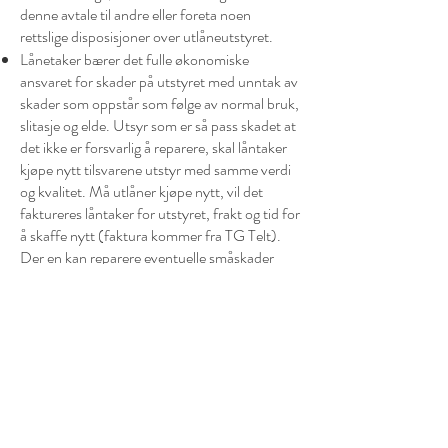
denne avtale til andre eller foreta noen
rettslige disposisjoner over utlåneutstyret.
Lånetaker bærer det fulle økonomiske
ansvaret for skader på utstyret med unntak av
skader som oppstår som følge av normal bruk,
slitasje og elde. Utsyr som er så pass skadet at
det ikke er forsvarlig å reparere, skal låntaker
kjøpe nytt tilsvarene utstyr med samme verdi
og kvalitet. Må utlåner kjøpe nytt, vil det
faktureres låntaker for utstyret, frakt og tid for
å skaffe nytt (faktura kommer fra TG Telt).
Der en kan reparere eventuelle småskader
påførte utstyret, vil TG Telt stå for
reparasjonen. TG Telt vil fakturere låntaker.
Timepris kr. 500,- inkl. mva. + nødvendig
utstyr/materiale.
Alle nødvendige forholdsregler må være tatt
med hensyn til lagring av utstyret for å unngå
unødig verditap og/eller skade på utstyret
forårsaket av for eksempel tyveri, hærverk,