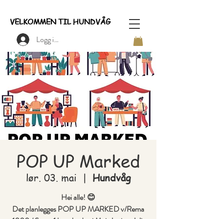
VELKOMMEN TIL HUNDVÅG
Logg inn
POP UP Marked
lør. 03. mai
  |  
Hundvåg
Hei alle! 😊
Det planlegges POP UP MARKED v/Rema